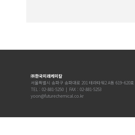
㈜한국미래케미칼
서울특별시 송파구 송파대로 201 테라타워2 A동 619~620호 (0
TEL : 02-881-5250 | FAX : 02-881-5253
yoon@futurechemical.co.kr